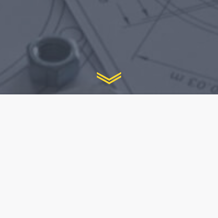
Aika uusille luonnoksille
ja piirustuksille?
Oletko aloittamassa projektia ja tarvitset asiantuntija-apua
hydrauliikassa, mekaniikassa tai koneistuksessa? Niklas ja